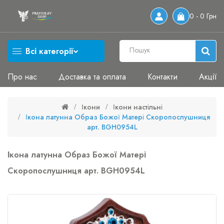
0 - 0 Грн
Всі категорії
Про нас
Доставка та оплата
Контакти
Акції
Ікони
Ікони настільні
Ікона латунна Образ Божої Матері Скоропослушниця
арт. BGH0954L
Ікона латунна Образ Божої Матері
Скоропослушниця арт. BGH0954L