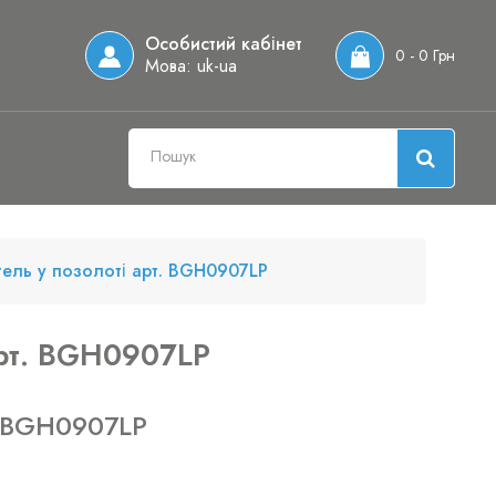
Особистий кабінет
0 - 0 Грн
Мова:
uk-ua
тель у позолоті арт. BGH0907LP
арт. BGH0907LP
 BGH0907LP