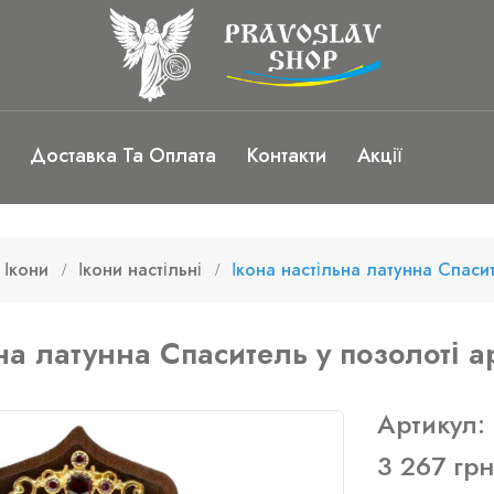
Доставка Та Оплата
Контакти
Акції
Ікони
Ікони настільні
Ікона настільна латунна Спаси
ьна латунна Спаситель у позолоті 
Артикул:
3 267 грн