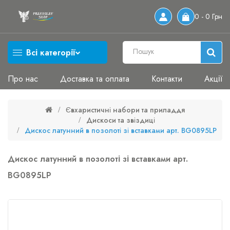
0 - 0 Грн
Всі категорії
Про нас
Доставка та оплата
Контакти
Акції
Євхаристичні набори та приладдя
Дискоси та звіздиці
Дискос латунний в позолоті зі вставками арт. BG0895LP
Дискос латунний в позолоті зі вставками арт.
BG0895LP