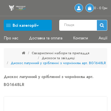
0 - 0 Грн
Всі категорії
Про нас
Доставка та оплата
Контакти
Акції
Євхаристичні набори та приладдя
Дискоси та звіздиці
Дискос латунний у срібленні з чорнінням арт. BG1648LR
Дискос латунний у срібленні з чорнінням арт.
BG1648LR