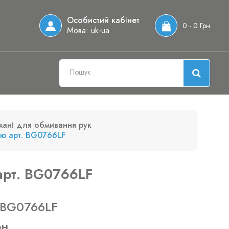
Особистий кабінет
0 - 0 Грн
Мова:
uk-ua
охані для обмивання рук
ою арт. BG0766LF
арт. BG0766LF
 BG0766LF
рн