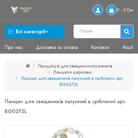
0 - 0 Грн
Всі категорії
Про нас
Доставка та оплата
Контакти
Акції
Продукція для священнослужителів
Ланцюги церковні
Ланцюг для священиків латунний в срібленні арт.
BG0272L
Ланцюг для священиків латунний в срібленні арт.
BG0272L