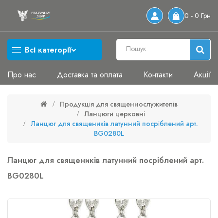
0 - 0 Грн
Всі категорії
Про нас
Доставка та оплата
Контакти
Акції
Продукція для священнослужителів
Ланцюги церковні
Ланцюг для священиків латунний посріблений арт.
BG0280L
Ланцюг для священиків латунний посріблений арт.
BG0280L