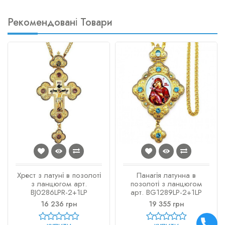
Рекомендовані Товари
Хрест з латуні в позолоті
Панагія латунна в
з ланцюгом арт.
позолоті з ланцюгом
BJ0286LPR-2+1LP
арт. BG1289LP-2+1LP
16 236 грн
19 355 грн