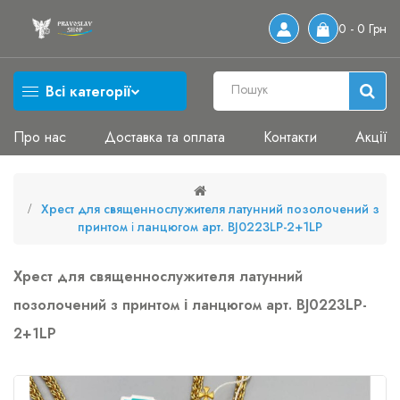
0 - 0 Грн
Всі категорії
Про нас
Доставка та оплата
Контакти
Акції
Хрест для священнослужителя латунний позолочений з
принтом і ланцюгом арт. BJ0223LP-2+1LP
Хрест для священнослужителя латунний
позолочений з принтом і ланцюгом арт. BJ0223LP-
2+1LP